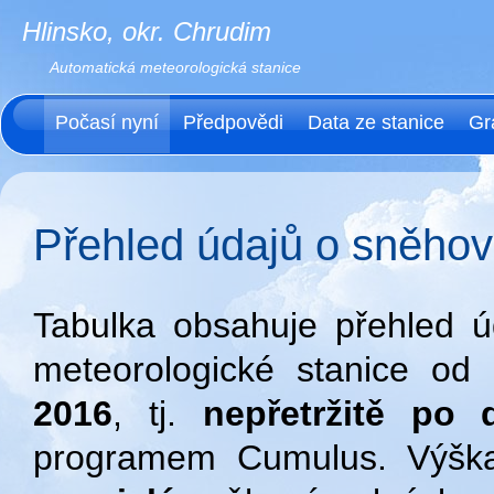
Hlinsko, okr. Chrudim
Automatická meteorologická stanice
Počasí nyní
Předpovědi
Data ze stanice
Gr
Přehled údajů o sněho
Tabulka obsahuje přehled 
meteorologické stanice od
2016
, tj.
nepřetržitě po
programem Cumulus. Výška