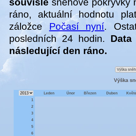
souvislé
sněhové pokrývky n
ráno, aktuální hodnotu pl
záložce
Počasí nyní
. Osta
posledních 24 hodin.
Data
následující den ráno.
Výška sně
Výška sn
Leden
Únor
Březen
Duben
Květ
1
2
3
4
5
6