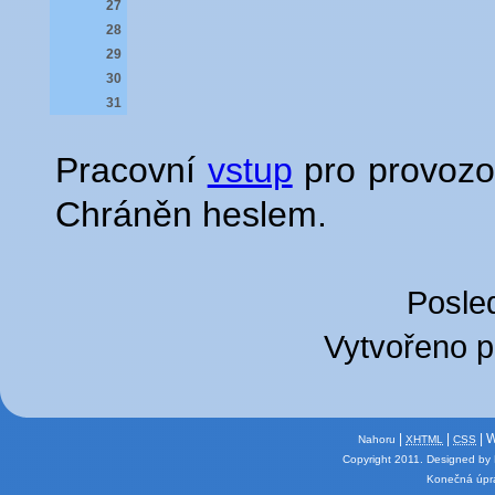
27
28
29
30
31
Pracovní
vstup
pro provozov
Chráněn heslem.
Posled
Vytvořeno 
|
|
| 
Nahoru
XHTML
CSS
Copyright 2011.
Designed by
Konečná úpra