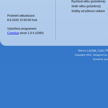
Rychlost větru (průměrná)
Směr větru (průměrný)
Srážky od půlnoci celkem
Poslední aktualizace:
8.8.2026 15:50:00 hod.
Vytvořeno programem
Cumulus
verze 1.9.4 (1095)
|
|
| 
Nahoru
XHTML
CSS
Copyright 2011.
Designed by
Konečná úpra