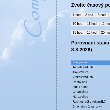
Zvolte časový p
Porovnání stavu 
8.8.2026
):
Stav počasí
Teplota vzduchu
Tlak vzduchu
Vlhkost vzduchu
Rosný bod
Index horka
Chlad větru
Náraz větru
Rychlost větru (okamžitá)
Směr větru (okamžitý)