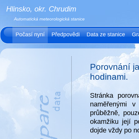
Hlinsko, okr. Chrudim
Automatická meteorologická stanice
Počasí nyní
Předpovědi
Data ze stanice
Gr
Porovnání ja
hodinami.
Stránka porovn
naměřenými v 
průběžně, pouz
okamžiku její p
dojde vždy po n