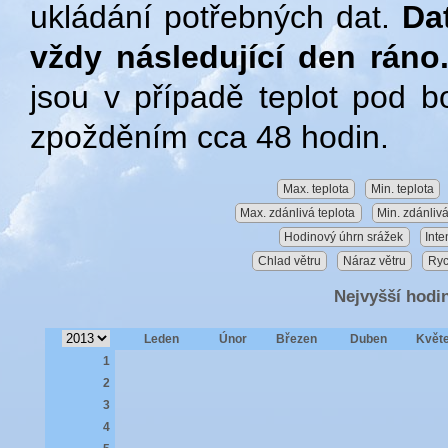
ukládání potřebných dat.
Da
vždy následující den ráno
jsou v případě teplot pod 
zpožděním cca 48 hodin.
Max. teplota
Min. teplota
Max. zdánlivá teplota
Min. zdánlivá
Hodinový úhrn srážek
Inte
Chlad větru
Náraz větru
Ryc
Nejvyšší hodi
Leden
Únor
Březen
Duben
Květ
1
2
3
4