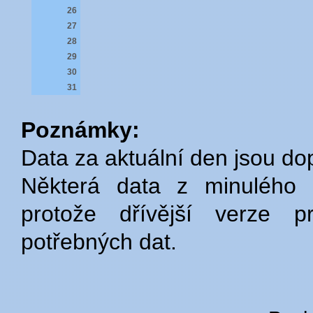
26
27
28
29
30
31
Poznámky:
Data za aktuální den jsou do
Některá data z minulého 
protože dřívější verze p
potřebných dat.