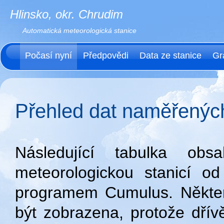
Hlinsko, okr. Chrudim
Automatická meteorologická stanice
Počasí nyní
Předpovědi
Data ze stanice
Gr
Přehled dat naměřených
Následující tabulka ob
meteorologickou stanicí o
programem Cumulus. Někter
být zobrazena, protože dří