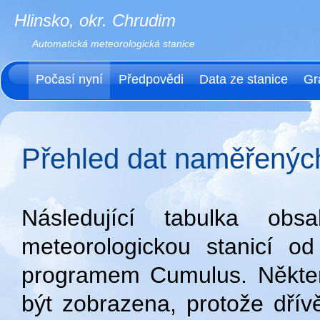
Hlinsko, okr. Chrudim
Automatická meteorologická stanice
Počasí nyní
Předpovědi
Data ze stanice
Gr
Přehled dat naměřených
Následující tabulka ob
meteorologickou stanicí o
programem Cumulus. Někter
být zobrazena, protože dří