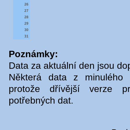
26
27
28
29
30
31
Poznámky:
Data za aktuální den jsou do
Některá data z minulého 
protože dřívější verze p
potřebných dat.