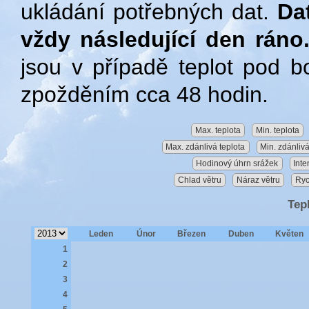
ukládání potřebných dat.
Da
vždy následující den ráno
jsou v případě teplot pod 
zpožděním cca 48 hodin.
Max. teplota
Min. teplota
Max. zdánlivá teplota
Min. zdánlivá
Hodinový úhrn srážek
Inte
Chlad větru
Náraz větru
Ryc
Tep
Leden
Únor
Březen
Duben
Květen
1
2
3
4