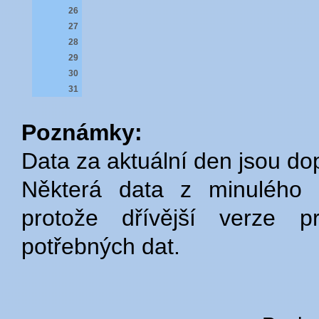
26
27
28
29
30
31
Poznámky:
Data za aktuální den jsou do
Některá data z minulého 
protože dřívější verze p
potřebných dat.