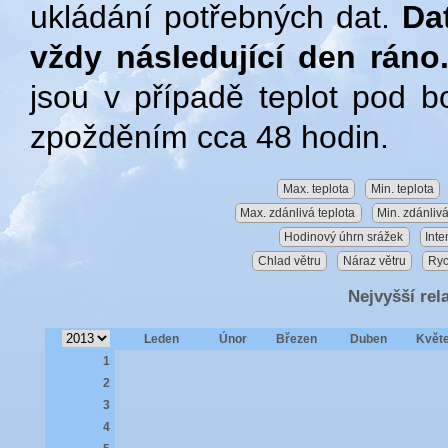
ukládání potřebných dat.
Da
vždy následující den ráno
jsou v případě teplot pod 
zpožděním cca 48 hodin.
Max. teplota
Min. teplota
Max. zdánlivá teplota
Min. zdánlivá
Hodinový úhrn srážek
Inte
Chlad větru
Náraz větru
Ryc
Nejvyšší rel
Leden
Únor
Březen
Duben
Květ
1
2
3
4