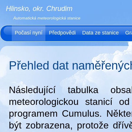
Hlinsko, okr. Chrudim
Automatická meteorologická stanice
Počasí nyní
Předpovědi
Data ze stanice
Gr
Přehled dat naměřených
Následující tabulka ob
meteorologickou stanicí o
programem Cumulus. Někter
být zobrazena, protože dří