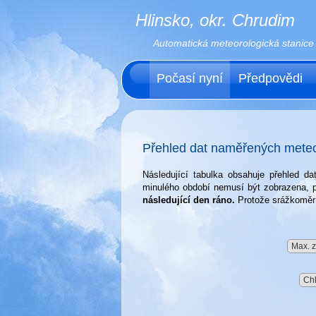
Hlinsko, okr. Chrudim
Automatická meteorologická stanice
Počasí nyní
Předpovědi
Přehled dat naměřených meteor
Následující tabulka obsahuje přehled 
minulého období nemusí být zobrazena, p
následující den ráno.
Protože srážkoměr 
Max. z
Chl