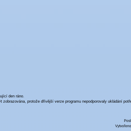
ující den ráno.
t zobrazována, protože dřívější verze programu nepodporovaly ukládání potř
Posl
Vytvořen