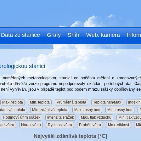
Data ze stanice
Grafy
Sníh
Web. kamera
Infor
ologickou stanicí
dat naměřených meteorologickou stanicí od počátku měření a zpracovan
rotože dřívější verze programu nepodporovaly ukládání potřebných dat.
Dat
není vyhříván, jsou v případě teplot pod bodem mrazu srážky doplňovány s
Max. teplota
Min. teplota
Průměrná teplota
Teplota Min/Max
Index h
dánlivá teplota
Min. zdánlivá teplota
Max. rosný bod
Min. rosný bod
Hodinový úhrn srážek
Intenzita srážek
Max. tlak vzduchu
Min. tlak vzd
ad větru
Náraz větru
Rychlost větru
Proběh větru
Max. vlhkost
Min
Nejvyšší zdánlivá teplota [°C]