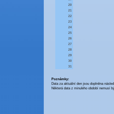
20
21
22
23
24
25
26
27
28
29
30
31
Poznámky:
Data za aktuální den jsou doplněna násled
Některá data z minulého období nemusí bý