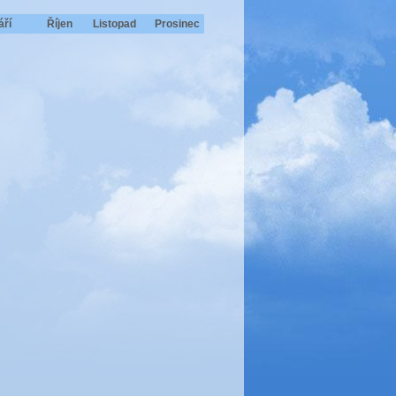
áří
Říjen
Listopad
Prosinec