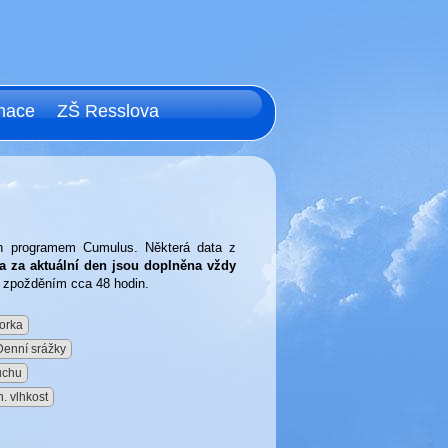
mace
ZŠ Resslova
ých programem Cumulus. Některá data z
a za aktuální den jsou doplněna vždy
e zpožděním cca 48 hodin.
orka
Denní srážky
uchu
. vlhkost