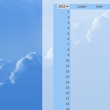
Leden
Únor
1
2
3
4
5
6
7
8
9
10
11
12
13
14
15
16
17
18
19